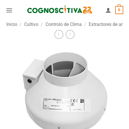
Skip
0
to
content
Início
/
Cultivo
/
Controlo de Clima
/
Extractores de ar