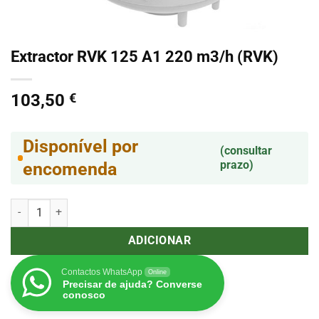
Extractor RVK 125 A1 220 m3/h (RVK)
103,50
€
Disponível por
(consultar
prazo)
encomenda
Quantidade de Extractor RVK 125 A1 220 m3/h (RVK)
ADICIONAR
Contactos WhatsApp
Online
Precisar de ajuda? Converse
conosco