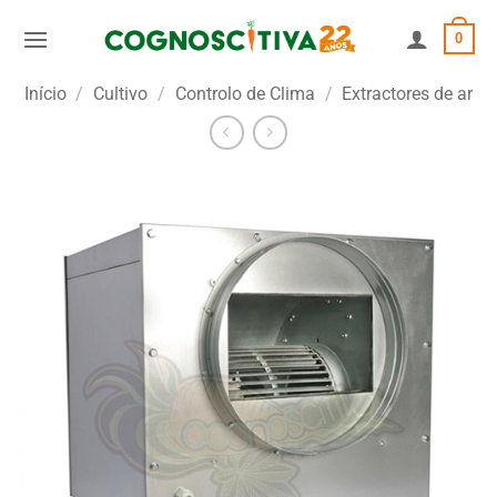
Skip
0
to
content
Início
/
Cultivo
/
Controlo de Clima
/
Extractores de ar