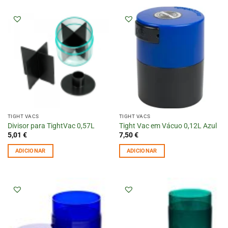
TIGHT VACS
TIGHT VACS
Divisor para TightVac 0,57L
Tight Vac em Vácuo 0,12L Azul
5,01
€
7,50
€
ADICIONAR
ADICIONAR