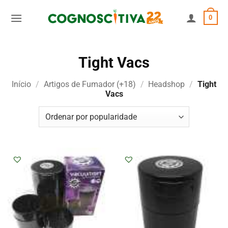
Skip
0
to
content
Tight Vacs
Início
/
Artigos de Fumador (+18)
/
Headshop
/
Tight
Vacs