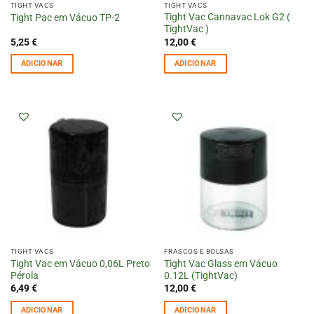
TIGHT VACS
TIGHT VACS
Tight Vac Cannavac Lok G2 (
Tight Pac em Vácuo TP-2
TightVac )
5,25
€
12,00
€
ADICIONAR
ADICIONAR
TIGHT VACS
FRASCOS E BOLSAS
Tight Vac em Vácuo 0,06L Preto
Tight Vac Glass em Vácuo
Pérola
0.12L (TightVac)
6,49
€
12,00
€
ADICIONAR
ADICIONAR