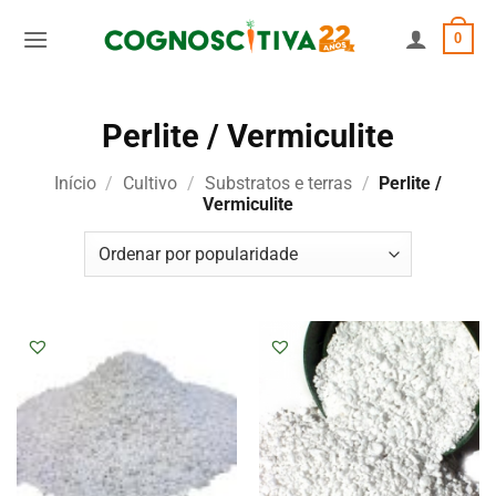
Skip
0
to
content
Perlite / Vermiculite
Início
/
Cultivo
/
Substratos e terras
/
Perlite /
Vermiculite