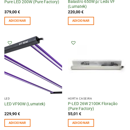
Balastro 650W p/ Leds VF
Pure LED 200W (Pure Factory)
(Lumatek)
379,00
€
220,00
€
ADICIONAR
ADICIONAR
LED
HORTA CASEIRA
P-LED 26W 2100K Floração
LED VF90W (Lumatek)
(Pure Factory)
229,90
€
55,01
€
ADICIONAR
ADICIONAR