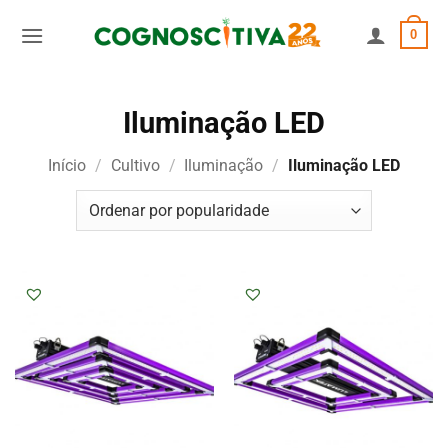
Skip
0
to
content
Iluminação LED
Início
/
Cultivo
/
Iluminação
/
Iluminação LED