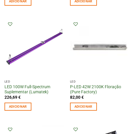
ADICIONAR
ADICIONAR
era:
é:
249,90 €.
212,41 €.
LED
LED
LED 100W Full-Spectrum
P-LED 42W 2100K Floração
Suplementar (Lumatek)
(Pure Factory)
226,69
€
82,00
€
ADICIONAR
ADICIONAR