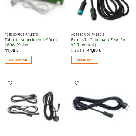
ACESSÓRIOS P/ LED'S
ACESSÓRIOS P/ LED'S
Tubo de Aquecimento 90cm
Extensão Cabo para Zeus 5m
180W (Solux)
x3 (Lumatek)
O
O
41,00
€
55,01
€
44,00
€
preço
preço
original
atual
ADICIONAR
ADICIONAR
era:
é:
55,01 €.
44,00 €.