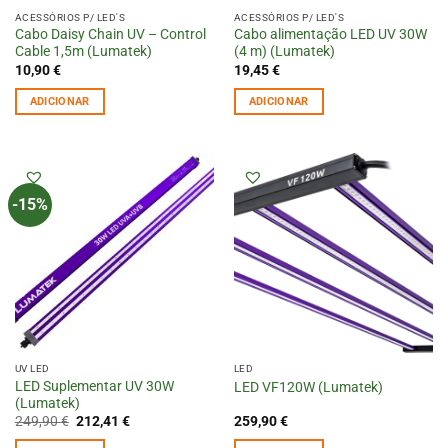
ACESSÓRIOS P/ LED'S
ACESSÓRIOS P/ LED'S
Cabo Daisy Chain UV – Control
Cabo alimentação LED UV 30W
Cable 1,5m (Lumatek)
(4 m) (Lumatek)
10,90
€
19,45
€
ADICIONAR
ADICIONAR
-15%
UV LED
LED
LED Suplementar UV 30W
LED VF120W (Lumatek)
(Lumatek)
O
O
249,90
€
212,41
€
259,90
€
preço
preço
original
atual