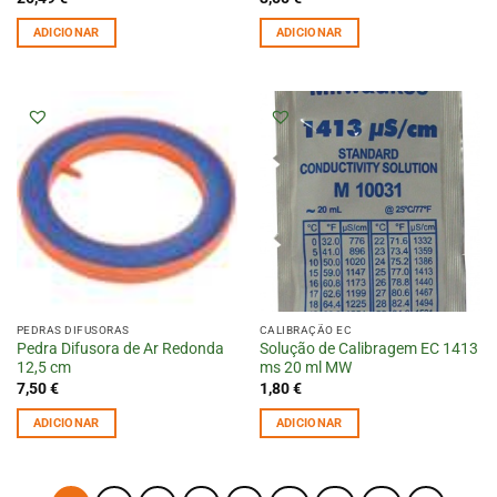
ADICIONAR
ADICIONAR
PEDRAS DIFUSORAS
CALIBRAÇÃO EC
Pedra Difusora de Ar Redonda
Solução de Calibragem EC 1413
12,5 cm
ms 20 ml MW
7,50
€
1,80
€
ADICIONAR
ADICIONAR