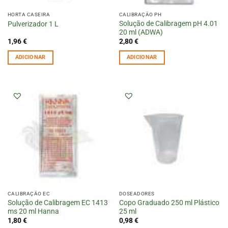
HORTA CASEIRA
CALIBRAÇÃO PH
Solução de Calibragem pH 4.01
Pulverizador 1 L
20 ml (ADWA)
1,96
€
2,80
€
ADICIONAR
ADICIONAR
CALIBRAÇÃO EC
DOSEADORES
Solução de Calibragem EC 1413
Copo Graduado 250 ml Plástico
ms 20 ml Hanna
25 ml
1,80
€
0,98
€