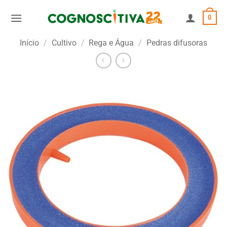
Skip
0
to
content
Início
/
Cultivo
/
Rega e Água
/
Pedras difusoras