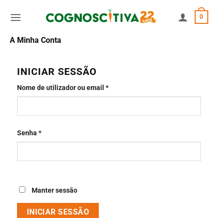
Skip
0
to
content
A Minha Conta
INICIAR SESSÃO
Obrigatório
Nome de utilizador ou email
*
Obrigatório
Senha
*
Manter sessão
INICIAR SESSÃO