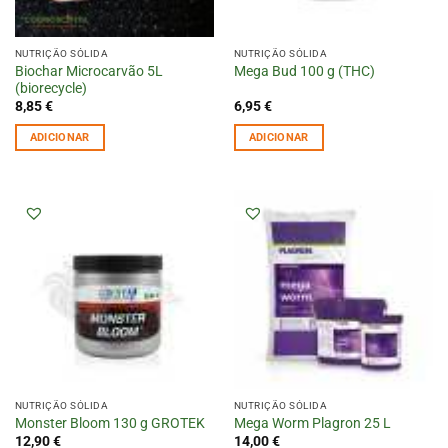
NUTRIÇÃO SÓLIDA
NUTRIÇÃO SÓLIDA
Biochar Microcarvão 5L
Mega Bud 100 g (THC)
(biorecycle)
8,85
€
6,95
€
ADICIONAR
ADICIONAR
NUTRIÇÃO SÓLIDA
NUTRIÇÃO SÓLIDA
Monster Bloom 130 g GROTEK
Mega Worm Plagron 25 L
12,90
€
14,00
€