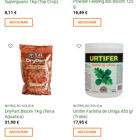
Powder Feeding Bio Bloom 125
Superguano 1kg (Top Crop)
g
8,11
€
16,49
€
ADICIONAR
ADICIONAR
NUTRIÇÃO SÓLIDA
NUTRIÇÃO SÓLIDA
DryPart Bloom 1Kg (Terra
Urtifer Farinha de Urtiga 450 gr
Aquatica)
(Trabe)
31,90
€
17,95
€
ADICIONAR
ADICIONAR