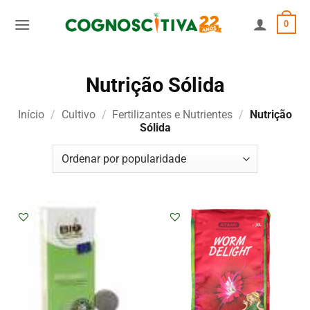
Skip
0
to
content
Nutrição Sólida
Início
/
Cultivo
/
Fertilizantes e Nutrientes
/
Nutrição
Sólida