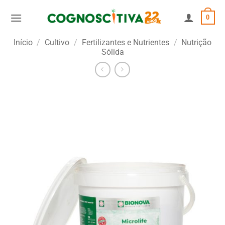
Skip
0
to
content
Início
/
Cultivo
/
Fertilizantes e Nutrientes
/
Nutrição
Sólida