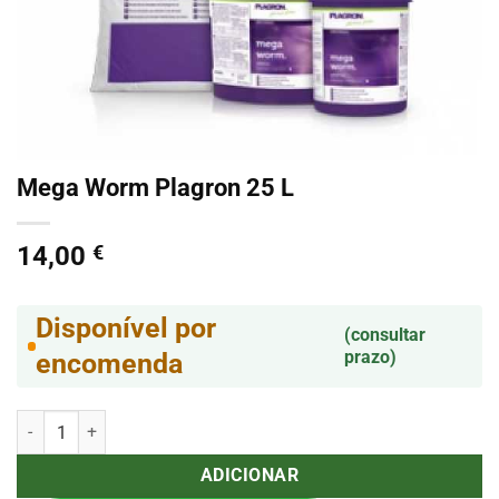
Mega Worm Plagron 25 L
14,00
€
Disponível por
(consultar
prazo)
encomenda
Quantidade de Mega Worm Plagron 25 L
ADICIONAR