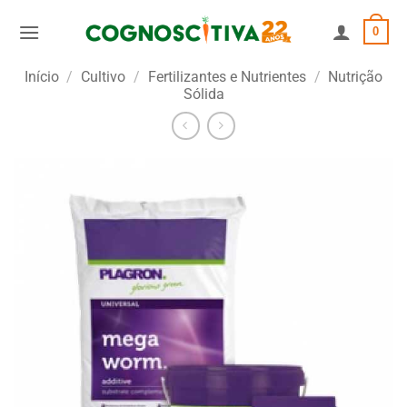
Skip
0
to
content
Início
/
Cultivo
/
Fertilizantes e Nutrientes
/
Nutrição
Sólida