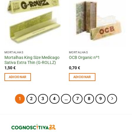
MORTALHAS
MORTALHAS
Mortalhas King Size Medicago
OCB Organic nº1
Sativa Extra Thin (G-ROLLZ)
1,50
€
0,70
€
ADICIONAR
ADICIONAR
1
2
3
4
…
7
8
9