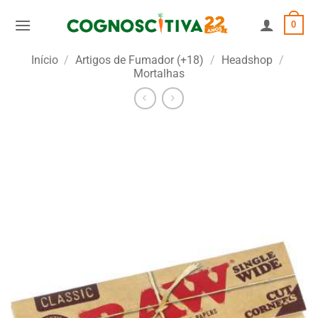
Skip
0
to
content
Início
/
Artigos de Fumador (+18)
/
Headshop
/
Mortalhas