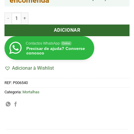
encomenda
Quantidade de RAW Single Wide Cut Corners
ADICIONAR
Contactos WhatsApp
Online
Precisar de ajuda? Converse
conosco
Adicionar à Wishlist
REF:
P006540
Categoria:
Mortalhas