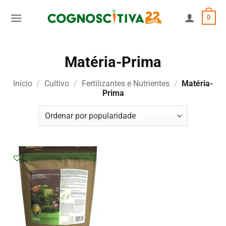
Skip
0
to
content
Matéria-Prima
Início
/
Cultivo
/
Fertilizantes e Nutrientes
/
Matéria-
Prima