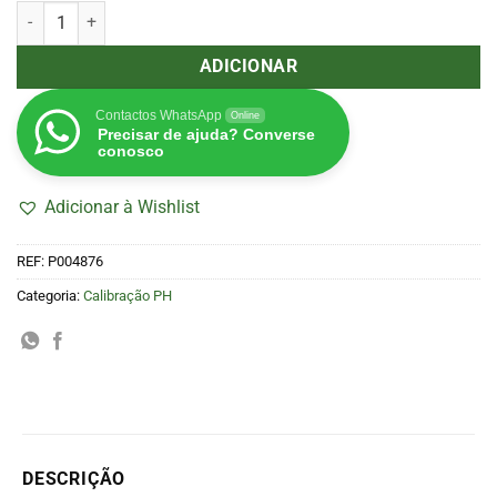
Quantidade de Solução de Calibragem pH 7.01 20 ml Adwa
ADICIONAR
Contactos WhatsApp
Online
Precisar de ajuda? Converse
conosco
Adicionar à Wishlist
REF:
P004876
Categoria:
Calibração PH
DESCRIÇÃO