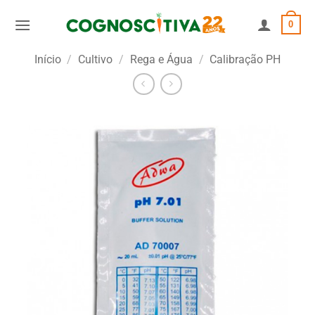
Skip
0
to
content
Início
/
Cultivo
/
Rega e Água
/
Calibração PH