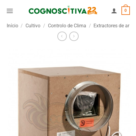
Skip
0
to
content
Início
/
Cultivo
/
Controlo de Clima
/
Extractores de ar