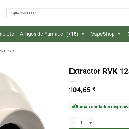
Pesquisar
por:
ompleto
Artigos de Fumador (+18)
VapeShop
es de ar
Extractor RVK 12
104,65
€
Últimas unidades disponív
Quantidade de Extractor RVK 12