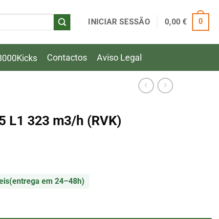
INICIAR SESSÃO
0,00
€
0
Contactos
Aviso Legal
8000Kicks
5 L1 323 m3/h (RVK)
eis
(entrega em 24–48h)
5 L1 323 m3/h (RVK)