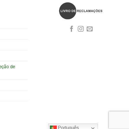
teção de
Português