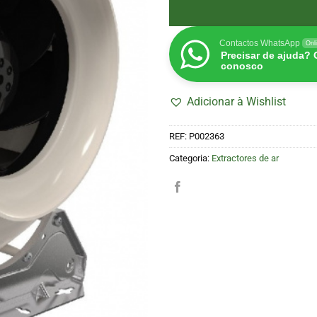
Contactos WhatsApp
Onl
Precisar de ajuda?
conosco
Adicionar à Wishlist
REF:
P002363
Categoria:
Extractores de ar