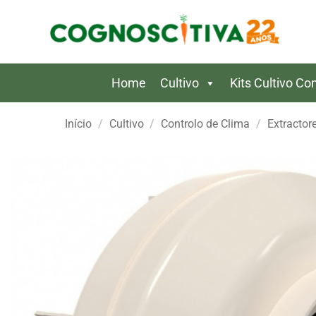
Skip
to
content
Home
Cultivo
Kits Cultivo C
Início
/
Cultivo
/
Controlo de Clima
/
Extractor