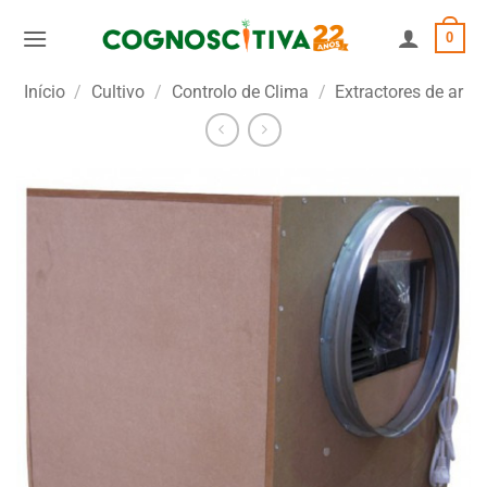
Skip
0
to
content
Início
/
Cultivo
/
Controlo de Clima
/
Extractores de ar