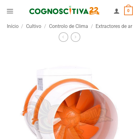
Skip
0
to
content
Início
/
Cultivo
/
Controlo de Clima
/
Extractores de ar