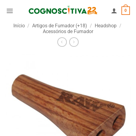
Skip
0
to
content
Início
/
Artigos de Fumador (+18)
/
Headshop
/
Acessórios de Fumador