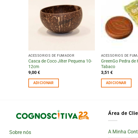
R
ACESSÓRIOS DE FUMADOR
ACESSÓRIOS DE FU
Casca de Coco Jilter Pequena 10-
GreenGo Pedra de 
RAW)
12cm
Tabaco
9,00
€
3,51
€
ADICIONAR
ADICIONAR
Área de Cli
A Minha Cont
Sobre nós