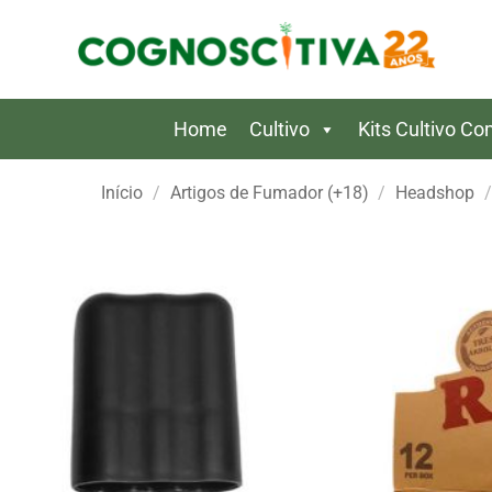
Skip
to
content
Home
Cultivo
Kits Cultivo C
Início
/
Artigos de Fumador (+18)
/
Headshop
/