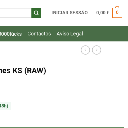
INICIAR SESSÃO
0,00
€
0
Contactos
Aviso Legal
8000Kicks
ones KS (RAW)
48h)
nes KS (RAW)