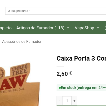
Pesquisar
por:
ompleto
Artigos de Fumador (+18)
VapeShop
Acessórios de Fumador
Caixa Porta 3 C
2,50
€
Em stock
(entrega em 24–
Quantidade de Caixa Porta 3 Co