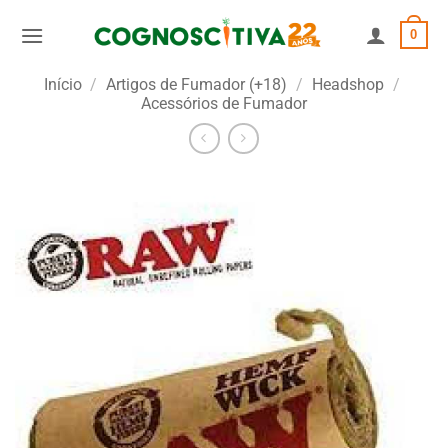
Skip
0
to
content
Início
/
Artigos de Fumador (+18)
/
Headshop
/
Acessórios de Fumador