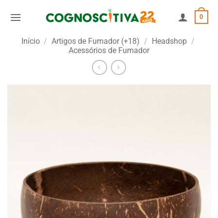
Skip
0
to
content
Início
/
Artigos de Fumador (+18)
/
Headshop
/
Acessórios de Fumador