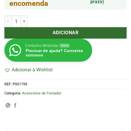
prazo)
encomenda
Quantidade de Casca de Coco Jilter Grande 13-15cm
ADICIONAR
Contactos WhatsApp
Online
Precisar de ajuda? Converse
conosco
Adicionar à Wishlist
REF:
P001799
Categoria:
Acessórios de Fumador