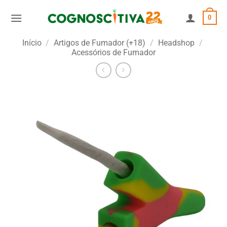
Skip
0
to
content
Início
/
Artigos de Fumador (+18)
/
Headshop
/
Acessórios de Fumador