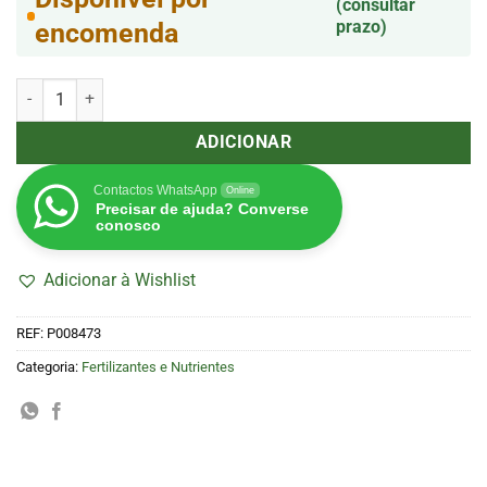
(consultar
prazo)
encomenda
Quantidade de Pro Balance 4,53 Kg (Athena)
ADICIONAR
Contactos WhatsApp
Online
Precisar de ajuda? Converse
conosco
Adicionar à Wishlist
REF:
P008473
Categoria:
Fertilizantes e Nutrientes