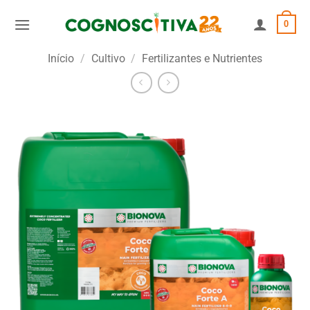
Skip
0
to
content
Início
/
Cultivo
/
Fertilizantes e Nutrientes