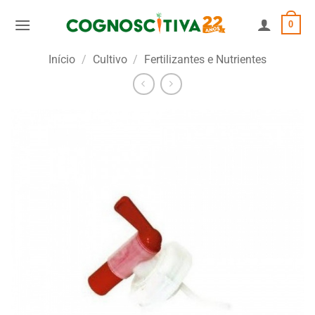
Skip
0
to
content
Início
/
Cultivo
/
Fertilizantes e Nutrientes