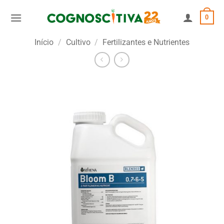
Skip
0
to
content
Início
/
Cultivo
/
Fertilizantes e Nutrientes