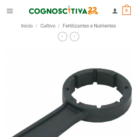
Skip
0
to
content
Início
/
Cultivo
/
Fertilizantes e Nutrientes