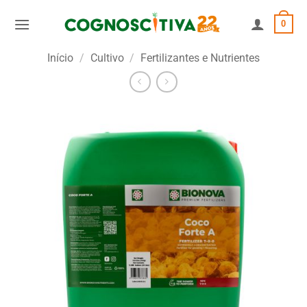
Skip
0
to
content
Início
/
Cultivo
/
Fertilizantes e Nutrientes