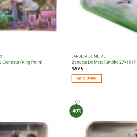
RO
BANDEJA DE METAL
o Cientista (King Palm)
Bandeja De Metal Smoke 27×16 (Pu
4,99
€
ADICIONAR
-40%