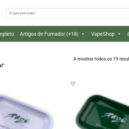
Pesquisar
por:
ompleto
Artigos de Fumador (+18)
VapeShop
A mostrar todos os 19 resu
l”