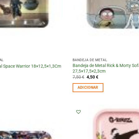
AL
BANDEJA DE METAL
Bandeja de Metal Rick & Morty Sof
al Space Warrior 18×12,5×1,3Cm
27,5×17,5×2,3cm
O
O
7,50
€
4,50
€
preço
preço
original
atual
ADICIONAR
era:
é:
7,50 €.
4,50 €.