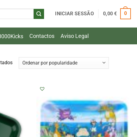
INICIAR SESSÃO
0,00
€
0
Contactos
Aviso Legal
8000Kicks
Ordenado
ltados
por
popularidade