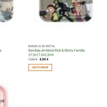
BANDEJA DE METAL
a
Bandeja de Metal Rick & Morty Familia
27,5×17,5×2,3cm
O
O
7,50
€
4,50
€
preço
preço
original
atual
ADICIONAR
era:
é:
7,50 €.
4,50 €.