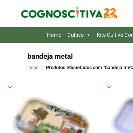
Skip
to
content
Home
Cultivo
Kits Cultivo C
bandeja metal
Início
/
Produtos etiquetados com “bandeja meta