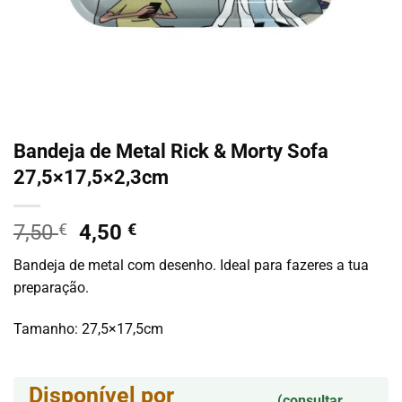
Bandeja de Metal Rick & Morty Sofa
27,5×17,5×2,3cm
O
O
7,50
€
4,50
€
preço
preço
Bandeja de metal com desenho. Ideal para fazeres a tua
original
atual
preparação.
era:
é:
7,50 €.
4,50 €.
Tamanho: 27,5×17,5cm
Disponível por
(consultar