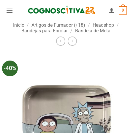
Skip
0
to
content
Início
/
Artigos de Fumador (+18)
/
Headshop
/
Bandejas para Enrolar
/
Bandeja de Metal
-40%