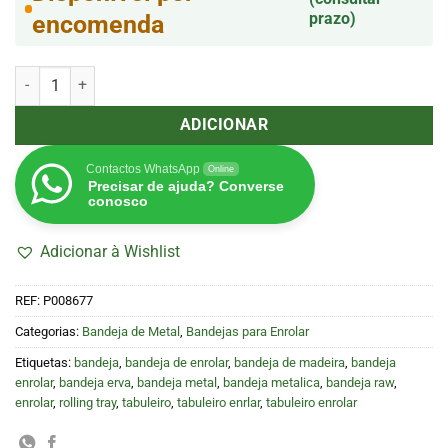
prazo)
encomenda
Quantidade de Bandeja de Metal Rick & Morty Sofa 27,5x17,5x2,3cm
ADICIONAR
Contactos WhatsApp
Online
Precisar de ajuda? Converse
conosco
Adicionar à Wishlist
REF:
P008677
Categorias:
Bandeja de Metal
,
Bandejas para Enrolar
Etiquetas:
bandeja
,
bandeja de enrolar
,
bandeja de madeira
,
bandeja
enrolar
,
bandeja erva
,
bandeja metal
,
bandeja metalica
,
bandeja raw
,
enrolar
,
rolling tray
,
tabuleiro
,
tabuleiro enrlar
,
tabuleiro enrolar