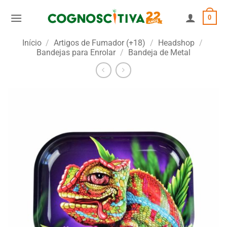
Skip
0
to
content
Início
/
Artigos de Fumador (+18)
/
Headshop
/
Bandejas para Enrolar
/
Bandeja de Metal