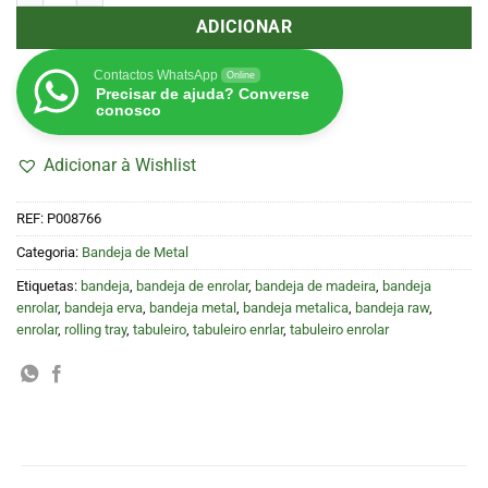
ADICIONAR
Contactos WhatsApp
Online
Precisar de ajuda? Converse
conosco
Adicionar à Wishlist
REF:
P008766
Categoria:
Bandeja de Metal
Etiquetas:
bandeja
,
bandeja de enrolar
,
bandeja de madeira
,
bandeja
enrolar
,
bandeja erva
,
bandeja metal
,
bandeja metalica
,
bandeja raw
,
enrolar
,
rolling tray
,
tabuleiro
,
tabuleiro enrlar
,
tabuleiro enrolar