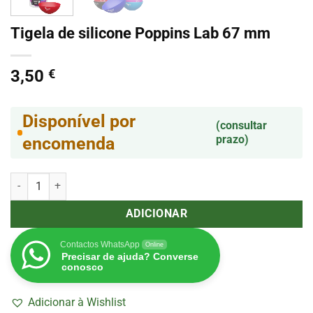
Tigela de silicone Poppins Lab 67 mm
3,50
€
Disponível por
(consultar
prazo)
encomenda
Quantidade de Tigela de silicone Poppins Lab 67 mm
ADICIONAR
Contactos WhatsApp
Online
Precisar de ajuda? Converse
conosco
Adicionar à Wishlist