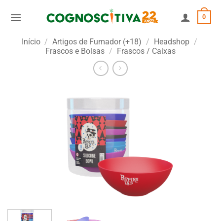
Skip
0
to
content
Início
/
Artigos de Fumador (+18)
/
Headshop
/
Frascos e Bolsas
/
Frascos / Caixas