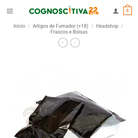
Skip
0
to
content
Início
/
Artigos de Fumador (+18)
/
Headshop
/
Frascos e Bolsas