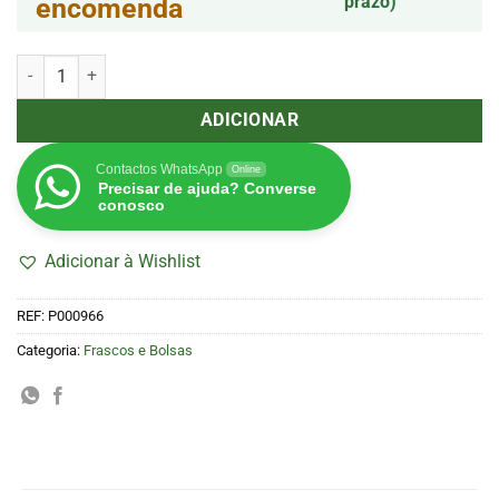
prazo)
encomenda
Quantidade de Bolsa de Alumínio Sellable King (43x56cm)
ADICIONAR
Contactos WhatsApp
Online
Precisar de ajuda? Converse
conosco
Adicionar à Wishlist
REF:
P000966
Categoria:
Frascos e Bolsas