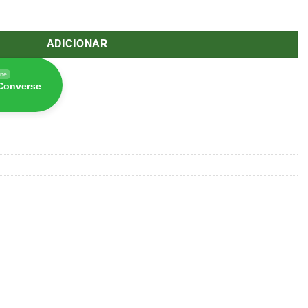
com Tampa de Silicone BHO Qnubu 6ml
ADICIONAR
ine
 Converse