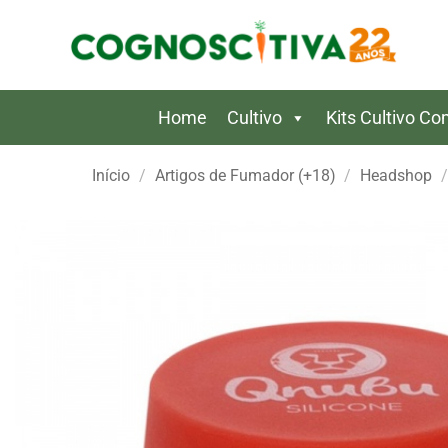
Skip
to
content
Home
Cultivo
Kits Cultivo C
Início
/
Artigos de Fumador (+18)
/
Headshop
/