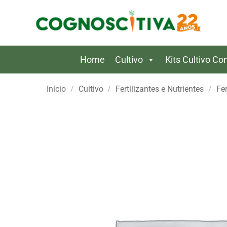
Skip
to
content
Home
Cultivo
Kits Cultivo C
Início
/
Cultivo
/
Fertilizantes e Nutrientes
/
Fer