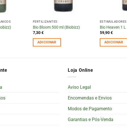
ÂNICOS
FERTILIZANTES
ESTIMULADORES
iobizz)
Bio Bloom 500 ml (Biobizz)
Bio Heaven 1 L 
7,30
€
59,90
€
ADICIONAR
ADICIONAR
ente
Loja Online
a
Aviso Legal
jos
Encomendas e Envios
Modos de Pagamento
Garantias e Pós-Venda