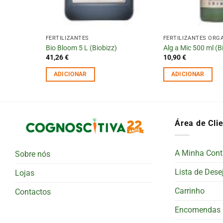
COS
FERTILIZANTES
FERTILIZANTES ORG
zz)
Bio Bloom 5 L (Biobizz)
Alg a Mic 500 ml (B
41,26
€
10,90
€
ADICIONAR
ADICIONAR
Área de Cli
A Minha Cont
Sobre nós
Lista de Dese
Lojas
Carrinho
Contactos
Encomendas