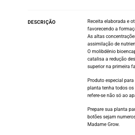
Receita elaborada e o
DESCRIÇÃO
favorecendo a formaç
As altas concentrações
assimilação de nutrien
O molibdênio bioencap
catalisa a redução de
superior na primeira f
Produto especial para
planta tenha todos os
refere-se não só ao a
Prepare sua planta par
botões sejam numeros
Madame Grow.