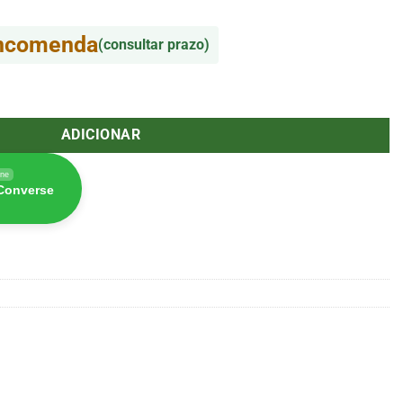
encomenda
(consultar prazo)
 (Madame Grow)
ADICIONAR
ine
 Converse