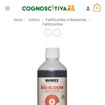
Skip
0
to
content
Início
/
Cultivo
/
Fertilizantes e Nutrientes
/
Fertilizantes