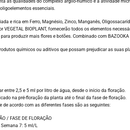
a as qualidades do complexo argilo-húmico e a atividade mic
 oligoelementos essenciais.
ada e rica em Ferro, Magnésio, Zinco, Manganês, Oligossacaríd
or VEGETAL BIOPLANT, fornecerão todos os elementos necessári
lo para produzir mais flores e botões. Combinado com BAZOOKA
rodutos químicos ou aditivos que possam prejudicar as suas pl
ar entre 2,5 e 5 ml por litro de água, desde o início da floração.
icado na pré-floração da planta até o final da fase de floração.
te de acordo com as diferentes fases são as seguintes:
ÃO / FASE DE FLORAÇÃO
 Semana 7: 5 ml/L