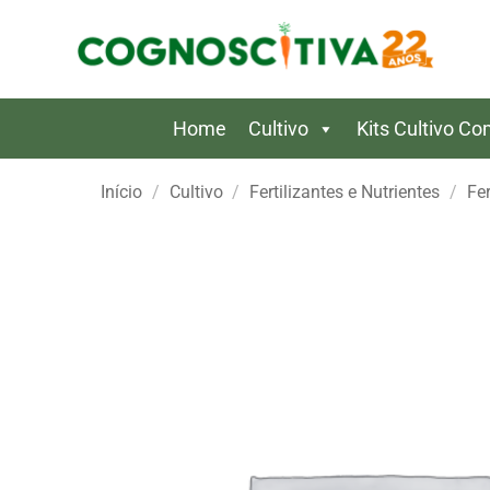
Skip
to
content
Home
Cultivo
Kits Cultivo C
Início
/
Cultivo
/
Fertilizantes e Nutrientes
/
Fer