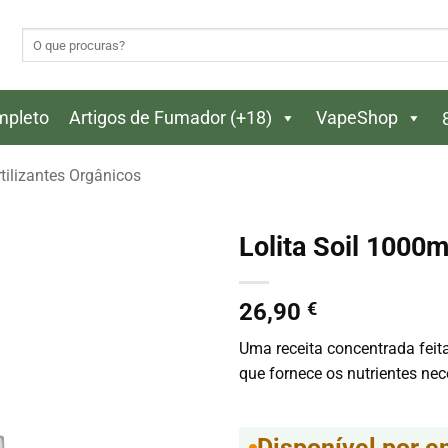
Pesquisar
por:
ompleto
Artigos de Fumador (+18)
VapeShop
tilizantes Orgânicos
Lolita Soil 1000
26,90
€
Uma receita concentrada feit
que fornece os nutrientes ne
Disponível por 