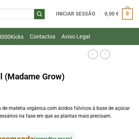
INICIAR SESSÃO
0,00
€
0
Contactos
Aviso Legal
8000Kicks
ml (Madame Grow)
a de matéria orgânica com ácidos fúlvicos à base de açúcar
cessários na fase em que as plantas mais precisam.
encomenda
(consultar prazo)