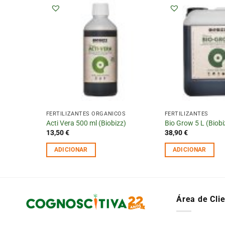
FERTILIZANTES ORGÂNICOS
FERTILIZANTES
izz)
Acti Vera 500 ml (Biobizz)
Bio Grow 5 L (Biobi
13,50
€
38,90
€
ADICIONAR
ADICIONAR
Área de Cli