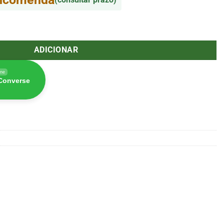
ml (Madame Grow)
ADICIONAR
ine
 Converse