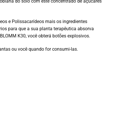
robiana do solo com este concentrado de açúcares
eos e Polissacarídeos mais os ingredientes
os para que a sua planta terapêutica absorva
 BLOMM K30, você obterá botões explosivos.
antas ou você quando for consumi-las.