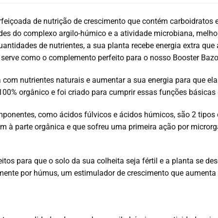
feiçoada de nutrição de crescimento que contém carboidratos 
s do complexo argilo-húmico e a atividade microbiana, melhora
antidades de nutrientes, a sua planta recebe energia extra que
, serve como o complemento perfeito para o nosso Booster Ba
 com nutrientes naturais e aumentar a sua energia para que ela 
é 100% orgânico e foi criado para cumprir essas funções básicas
mponentes, como ácidos fúlvicos e ácidos húmicos, são 2 tipo
m à parte orgânica e que sofreu uma primeira ação por micror
itos para que o solo da sua colheita seja fértil e a planta se d
lmente por húmus, um estimulador de crescimento que aumenta 