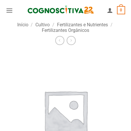
Skip
0
to
content
Início
/
Cultivo
/
Fertilizantes e Nutrientes
/
Fertilizantes Orgânicos