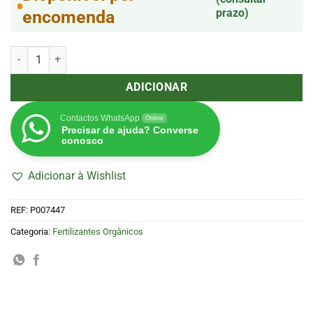
prazo)
encomenda
Quantidade de Jamaican 500ml (Madame Grow)
ADICIONAR
Contactos WhatsApp
Online
Precisar de ajuda? Converse
conosco
Adicionar à Wishlist
REF:
P007447
Categoria:
Fertilizantes Orgânicos