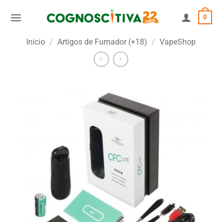
Skip
0
to
content
Início
/
Artigos de Fumador (+18)
/
VapeShop