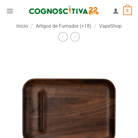
Skip
0
to
content
Início
/
Artigos de Fumador (+18)
/
VapeShop