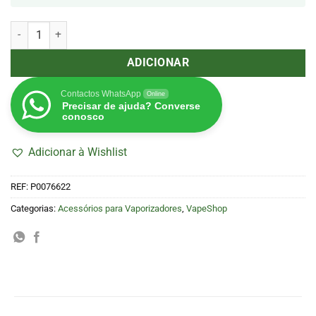
Quantidade de Pax Prep Tray Bandeja Madeira Pax 19 x 14 cm
ADICIONAR
Contactos WhatsApp
Online
Precisar de ajuda? Converse
conosco
Adicionar à Wishlist
REF:
P0076622
Categorias:
Acessórios para Vaporizadores
,
VapeShop