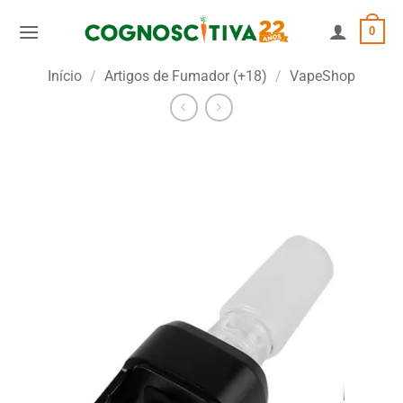
Skip
0
to
content
Início
/
Artigos de Fumador (+18)
/
VapeShop