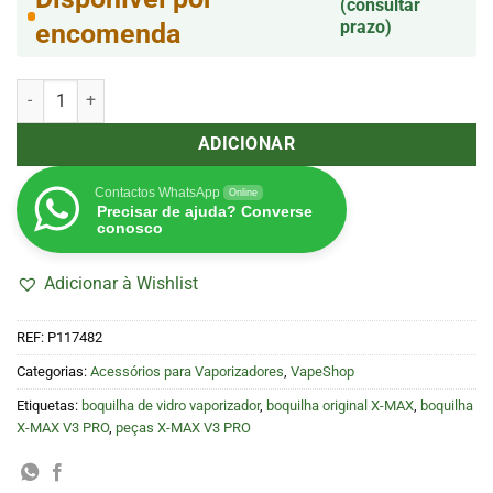
(consultar
prazo)
encomenda
Quantidade de Boquilha de Vidro X-MAX V3 PRO
ADICIONAR
Contactos WhatsApp
Online
Precisar de ajuda? Converse
conosco
Adicionar à Wishlist
REF:
P117482
Categorias:
Acessórios para Vaporizadores
,
VapeShop
Etiquetas:
boquilha de vidro vaporizador
,
boquilha original X-MAX
,
boquilha
X-MAX V3 PRO
,
peças X-MAX V3 PRO