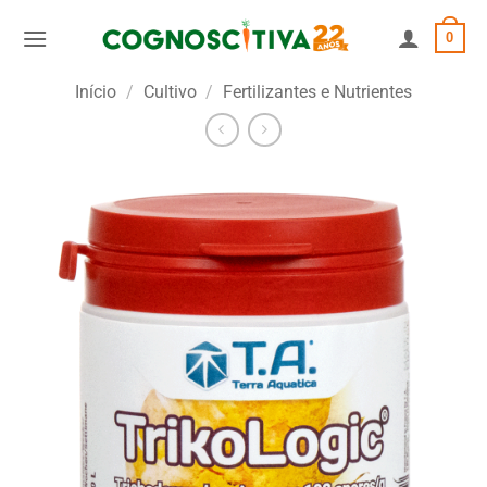
Skip
0
to
content
Início
/
Cultivo
/
Fertilizantes e Nutrientes