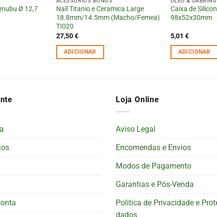
ACESSÓRIOS BONGS
OLÉO & DABBING
 Qnubu Ø 12,7
Nail Titanio e Ceramica Large
Caixa de Silic
18.8mm/14.5mm (Macho/Femea)
98x52x30mm
TI020
27,50
€
5,01
€
ADICIONAR
ADICIONAR
ente
Loja Online
a
Aviso Legal
jos
Encomendas e Envios
Modos de Pagamento
Garantias e Pós-Venda
Conta
Politica de Privacidade e Pro
dados