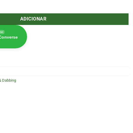
eramica Small 14.5mm (Macho/Femea) TI022
ADICIONAR
ine
 Converse
& Dabbing