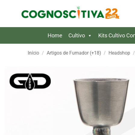
Skip
to
content
Home
Cultivo
Kits Cultivo C
Início
/
Artigos de Fumador (+18)
/
Headshop
/