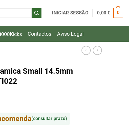
INICIAR SESSÃO
0,00
€
0
Contactos
Aviso Legal
8000Kicks
eramica Small 14.5mm
TI022
encomenda
(consultar prazo)