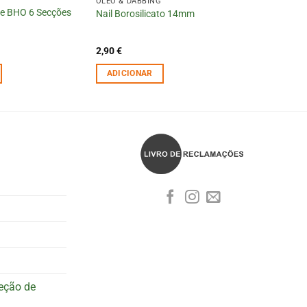
OLÉO & DABBING
one BHO 6 Secções
Nail Borosilicato 14mm
2,90
€
ADICIONAR
teção de