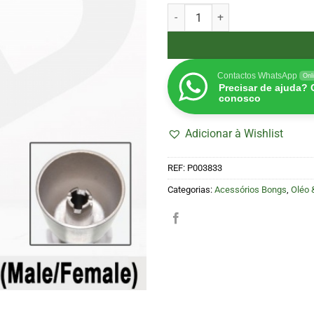
Quantidade de Nail Titanio e C
Contactos WhatsApp
Onl
Precisar de ajuda?
conosco
Adicionar à Wishlist
REF:
P003833
Categorias:
Acessórios Bongs
,
Oléo 