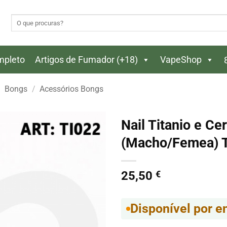
Pesquisar
por:
ompleto
Artigos de Fumador (+18)
VapeShop
Bongs
/
Acessórios Bongs
Nail Titanio e C
(Macho/Femea) 
25,50
€
Disponível por 