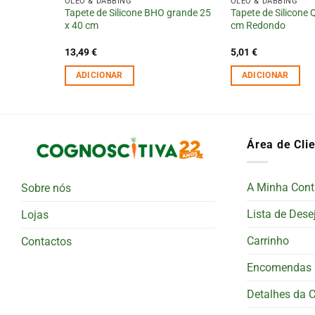
OLÉO & DABBING
OLÉO & DABBING
Tapete de Silicone BHO grande 25
Tapete de Silicone
melo
x 40 cm
cm Redondo
13,49
€
5,01
€
ADICIONAR
ADICIONAR
Área de Cli
A Minha Cont
Sobre nós
Lista de Dese
Lojas
Carrinho
Contactos
Encomendas
Detalhes da 