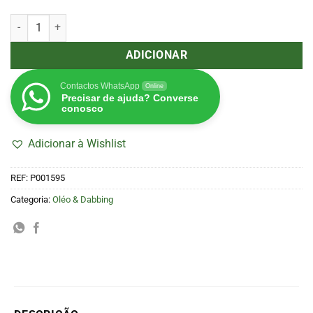
Quantidade de Caixa de Silicone BHO Qnubu Doble 7ml
ADICIONAR
Contactos WhatsApp
Online
Precisar de ajuda? Converse
conosco
Adicionar à Wishlist
REF:
P001595
Categoria:
Oléo & Dabbing