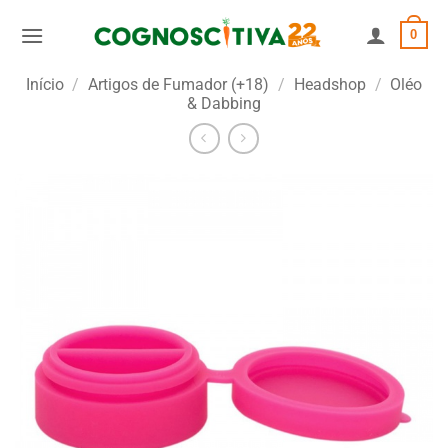
Skip
0
to
content
Início
/
Artigos de Fumador (+18)
/
Headshop
/
Oléo
& Dabbing