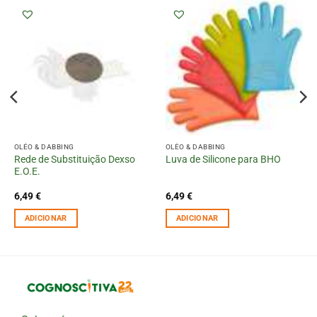
OLÉO & DABBING
OLÉO & DABBING
Rede de Substituição Dexso
Luva de Silicone para BHO
E.O.E.
6,49
€
6,49
€
ADICIONAR
ADICIONAR