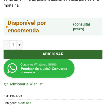
mortalha.
Disponível por
(consultar
prazo)
encomenda
Quantidade de Mortalhas KS Slim Lightly Dyed Blue c/ Filtros (G-R
ADICIONAR
Contactos WhatsApp
Online
Precisar de ajuda? Converse
conosco
Adicionar à Wishlist
REF:
P008776
Categoria:
Mortalhas