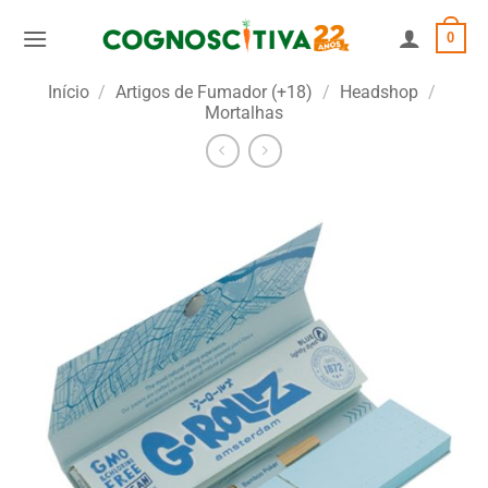
Skip
0
to
content
Início
/
Artigos de Fumador (+18)
/
Headshop
/
Mortalhas