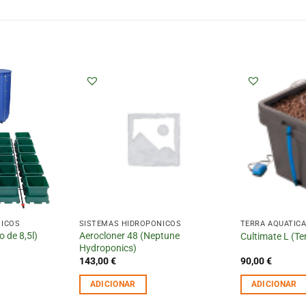
NICOS
SISTEMAS HIDROPÓNICOS
TERRA AQUATIC
 de 8,5l)
Aerocloner 48 (Neptune
Cultimate L (Te
Hydroponics)
143,00
€
90,00
€
ADICIONAR
ADICIONAR