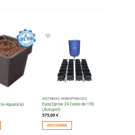
A
SISTEMAS HIDROPÓNICOS
Easy2grow 24 (vaso de 15l)
rra Aquatica)
(Autopot)
575,00
€
ADICIONAR