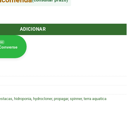
nner 72 (Terra Aquatica)
ADICIONAR
ine
 Converse
estacas
,
hidroponia
,
hydrocloner
,
propagar
,
spinner
,
terra aquatica