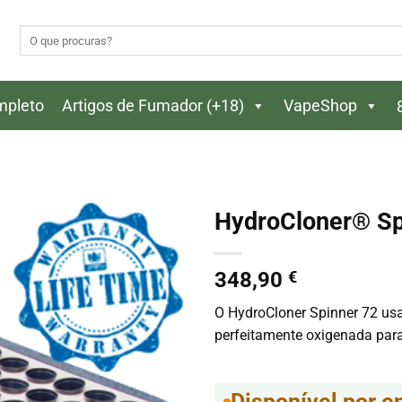
Pesquisar
por:
ompleto
Artigos de Fumador (+18)
VapeShop
HydroCloner® Spi
348,90
€
O HydroCloner Spinner 72 usa
perfeitamente oxigenada para
Disponível por 