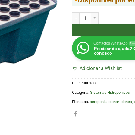
Quantidade de HydroCloner® Spi
Contactos WhatsApp
Onl
Precisar de ajuda?
conosco
Adicionar à Wishlist
REF:
P008183
Categoria:
Sistemas Hidropónicos
Etiquetas:
aeroponia
,
clonar
,
clones
,