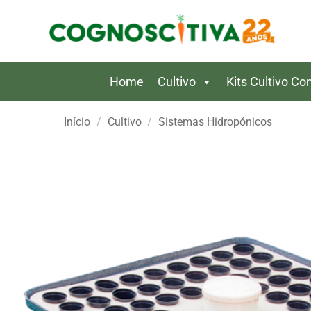
Skip
to
content
Home
Cultivo
Kits Cultivo C
Início
/
Cultivo
/
Sistemas Hidropónicos