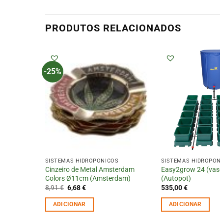
PRODUTOS RELACIONADOS
-25%
S
SISTEMAS HIDROPÓNICOS
SISTEMAS HIDROPÓ
Cinzeiro de Metal Amsterdam
Easy2grow 24 (vaso
Colors Ø11cm (Amsterdam)
(Autopot)
O
O
8,91
€
6,68
€
535,00
€
preço
preço
original
atual
ADICIONAR
ADICIONAR
era:
é:
8,91 €.
6,68 €.