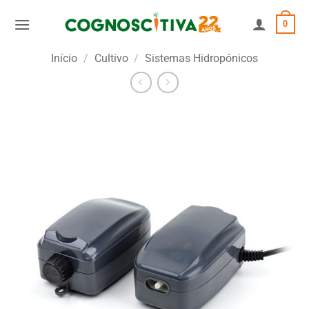
Skip
0
to
content
Início
/
Cultivo
/
Sistemas Hidropónicos