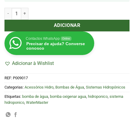
Quantidade de Bomba de Ar 1 saída 1,5 l/m (WaterMaster)
ADICIONAR
Contactos WhatsApp
Online
Precisar de ajuda? Converse
conosco
Adicionar à Wishlist
REF:
P009017
Categorias:
Acessórios Hidro
,
Bombas de Água
,
Sistemas Hidropónicos
Etiquetas:
bomba de àgua
,
bomba oxigenar agua
,
hidroponico
,
sistema
hidroponico
,
WaterMaster