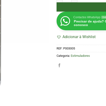
Contactos WhatsApp
Onl
Precisar de ajuda?
conosco
Adicionar à Wishlist
REF:
P003005
Categoria:
Estimuladores