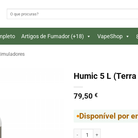
Pesquisar
por:
ompleto
Artigos de Fumador (+18)
VapeShop
timuladores
Humic 5 L (Terra
79,50
€
Disponível por 
Quantidade de Humic 5 L (Terra 