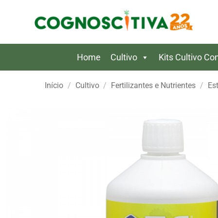
Skip
to
content
Home
Cultivo
Kits Cultivo C
Início
/
Cultivo
/
Fertilizantes e Nutrientes
/
Es