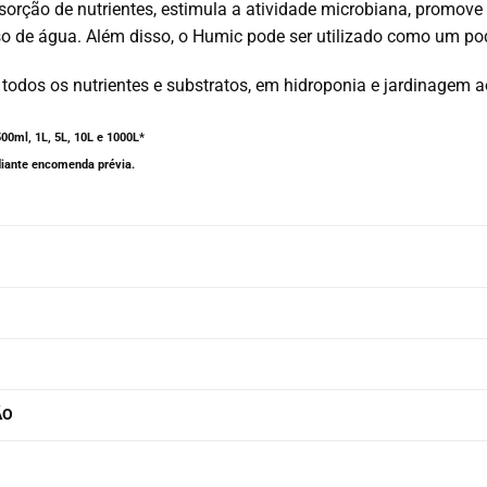
orção de nutrientes, estimula a atividade microbiana, promove 
uso de água. Além disso, o Humic pode ser utilizado como um 
odos os nutrientes e substratos, em hidroponia e jardinagem ao 
00ml, 1L, 5L, 10L e 1000L*
iante encomenda prévia.
ÃO